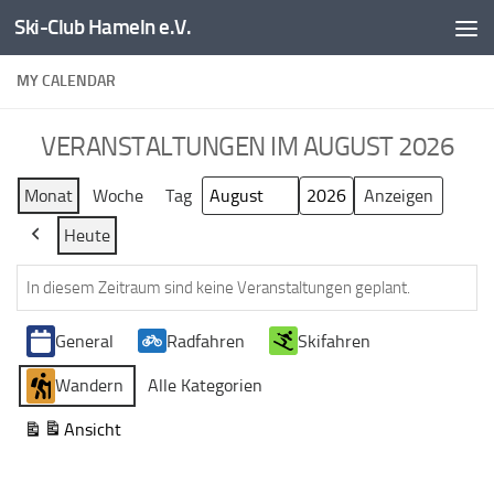
Ski-Club Hameln e.V.
Zum Inhalt springen
MY CALENDAR
VERANSTALTUNGEN IM AUGUST 2026
Monat
Woche
Tag
Monat
Jahr
Heute
Zurück
In diesem Zeitraum sind keine Veranstaltungen geplant.
Veranstaltungskategorien
General
Radfahren
Skifahren
Wandern
Alle Kategorien
Ansicht
ausdrucken