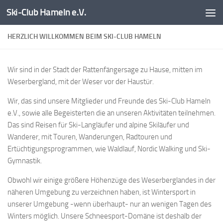
Ski-Club Hameln e.V.
Zum Inhalt springen
HERZLICH WILLKOMMEN BEIM SKI-CLUB HAMELN
Wir sind in der Stadt der Rattenfängersage zu Hause, mitten im
Weserbergland, mit der Weser vor der Haustür.
Wir, das sind unsere Mitglieder und Freunde des Ski-Club Hameln
e.V., sowie alle Begeisterten die an unseren Aktivitäten teilnehmen.
Das sind Reisen für Ski-Langläufer und alpine Skiläufer und
Wanderer, mit Touren, Wanderungen, Radtouren und
Ertüchtigungsprogrammen, wie Waldlauf, Nordic Walking und Ski-
Gymnastik.
Obwohl wir einige größere Höhenzüge des Weserberglandes in der
näheren Umgebung zu verzeichnen haben, ist Wintersport in
unserer Umgebung -wenn überhaupt- nur an wenigen Tagen des
Winters möglich. Unsere Schneesport-Domäne ist deshalb der