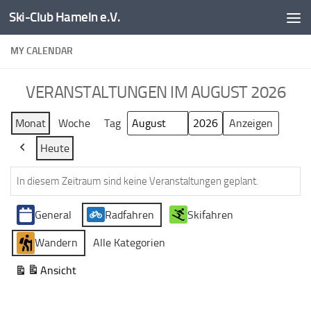
Ski-Club Hameln e.V.
Zum Inhalt springen
MY CALENDAR
VERANSTALTUNGEN IM AUGUST 2026
Monat
Woche
Tag
Monat
Jahr
Heute
Zurück
In diesem Zeitraum sind keine Veranstaltungen geplant.
Veranstaltungskategorien
General
Radfahren
Skifahren
Wandern
Alle Kategorien
Ansicht
ausdrucken